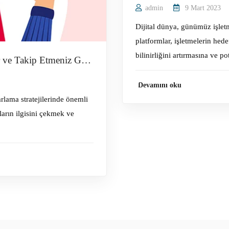
admin
9 Mart 2023
Dijital dünya, günümüz işletme
platformlar, işletmelerin hede
bilinirliğini artırmasına ve po
Sosyal Medya Trendleri: En Son Trendler ve Takip Etmeniz Gereken Platformlar Nelerdir?
Devamını oku
arlama stratejilerinde önemli
ıların ilgisini çekmek ve